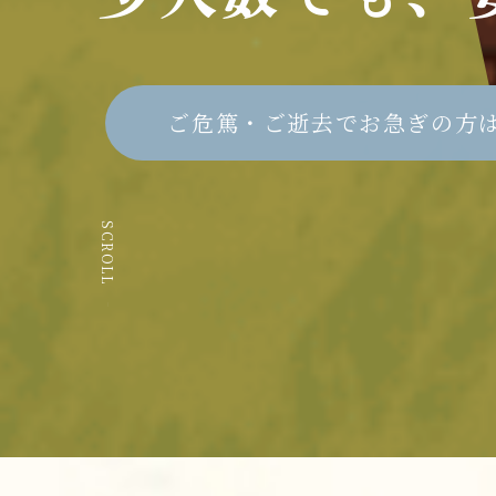
ご危篤・ご逝去でお急ぎの方
SCROLL